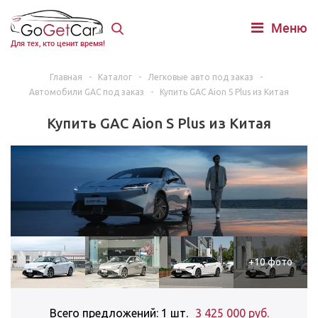
Меню
Для тех, кто ценит время!
Главная
-
Каталог
-
Легковые авто под заказ
-
Автомобили GAC под заказ
-
Купить GAC Aion S Plus из Китая
Купить GAC Aion S Plus из Китая
+10 фото
Всего предложений: 1 шт.
3 425 000 руб.