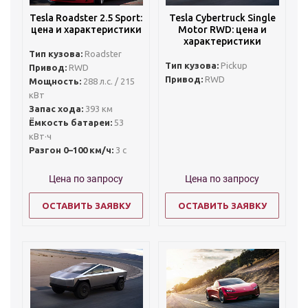
Tesla Roadster 2.5 Sport:
Tesla Cybertruck Single
цена и характеристики
Motor RWD: цена и
характеристики
Тип кузова:
Roadster
Тип кузова:
Pickup
Привод:
RWD
Привод:
RWD
Мощность:
288 л.с. / 215
кВт
Запас хода:
393 км
Ёмкость батареи:
53
кВт·ч
Разгон 0–100 км/ч:
3 с
Цена по запросу
Цена по запросу
ОСТАВИТЬ ЗАЯВКУ
ОСТАВИТЬ ЗАЯВКУ