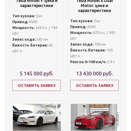
Tesla Model Y: цена и
Tesla Model X Dual
характеристики
Motor: цена и
характеристики
Тип кузова:
Suv
Тип кузова:
Suv
Привод:
RWD
Привод:
AWD
Мощность:
264 л.с. / 194
Мощность:
670 л.с. / 493
кВт
кВт
Запас хода:
545 км
Запас хода:
700 км
Ёмкость батареи:
60
Ёмкость батареи:
100
кВт·ч
кВт·ч
Разгон 0–100 км/ч:
3.9 с
5 145 000
руб.
13 430 000
руб.
ОСТАВИТЬ ЗАЯВКУ
ОСТАВИТЬ ЗАЯВКУ