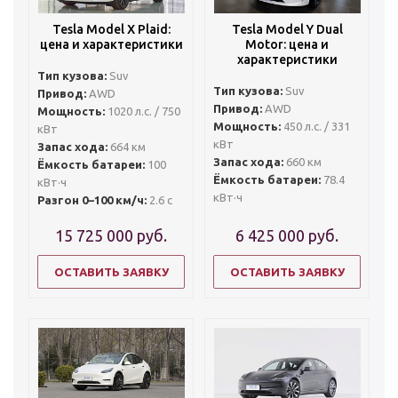
Tesla Model X Plaid:
Tesla Model Y Dual
цена и характеристики
Motor: цена и
характеристики
Тип кузова:
Suv
Тип кузова:
Suv
Привод:
AWD
Привод:
AWD
Мощность:
1020 л.с. / 750
Мощность:
450 л.с. / 331
кВт
кВт
Запас хода:
664 км
Запас хода:
660 км
Ёмкость батареи:
100
Ёмкость батареи:
78.4
кВт·ч
кВт·ч
Разгон 0–100 км/ч:
2.6 с
15 725 000
руб.
6 425 000
руб.
ОСТАВИТЬ ЗАЯВКУ
ОСТАВИТЬ ЗАЯВКУ