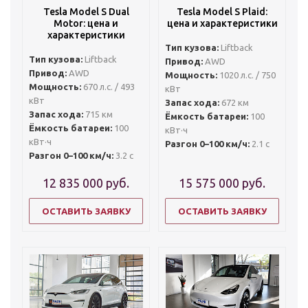
Tesla Model S Dual
Tesla Model S Plaid:
Motor: цена и
цена и характеристики
характеристики
Тип кузова:
Liftback
Тип кузова:
Liftback
Привод:
AWD
Привод:
AWD
Мощность:
1020 л.с. / 750
Мощность:
670 л.с. / 493
кВт
кВт
Запас хода:
672 км
Запас хода:
715 км
Ёмкость батареи:
100
Ёмкость батареи:
100
кВт·ч
кВт·ч
Разгон 0–100 км/ч:
2.1 с
Разгон 0–100 км/ч:
3.2 с
12 835 000
руб.
15 575 000
руб.
ОСТАВИТЬ ЗАЯВКУ
ОСТАВИТЬ ЗАЯВКУ