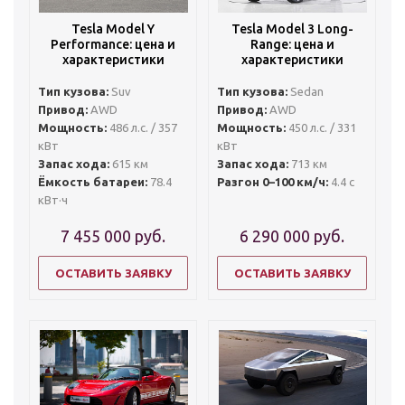
Tesla Model Y
Tesla Model 3 Long-
Performance: цена и
Range: цена и
характеристики
характеристики
Тип кузова:
Suv
Тип кузова:
Sedan
Привод:
AWD
Привод:
AWD
Мощность:
486 л.с. / 357
Мощность:
450 л.с. / 331
кВт
кВт
Запас хода:
615 км
Запас хода:
713 км
Ёмкость батареи:
78.4
Разгон 0–100 км/ч:
4.4 с
кВт·ч
7 455 000
руб.
6 290 000
руб.
ОСТАВИТЬ ЗАЯВКУ
ОСТАВИТЬ ЗАЯВКУ