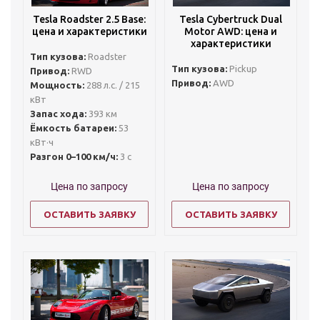
Tesla Roadster 2.5 Base:
Tesla Cybertruck Dual
цена и характеристики
Motor AWD: цена и
характеристики
Тип кузова:
Roadster
Тип кузова:
Pickup
Привод:
RWD
Привод:
AWD
Мощность:
288 л.с. / 215
кВт
Запас хода:
393 км
Ёмкость батареи:
53
кВт·ч
Разгон 0–100 км/ч:
3 с
Цена по запросу
Цена по запросу
ОСТАВИТЬ ЗАЯВКУ
ОСТАВИТЬ ЗАЯВКУ