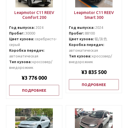
Leapmotor C11 REEV
Leapmotor C11 REEV
Comfort 200
Smart 300
Год выпуска:
2024
Год выпуска:
2024
Пробег:
30000
Пробег:
88100
Цвет кузова:
серебристо-
Цвет кузова:
银/灰色
серый
Коробка передач:
Коробка передач:
автоматическая
автоматическая
Тип кузова:
кроссовер/
Тип кузова:
кроссовер/
внедорожник
внедорожник
¥3 835 500
¥3 776 000
ПОДРОБНЕЕ
ПОДРОБНЕЕ