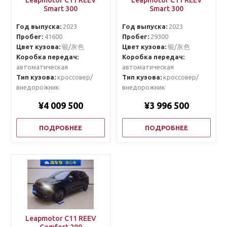
Leapmotor C11 REEV
Leapmotor C11 REEV
Smart 300
Smart 300
Год выпуска:
2023
Год выпуска:
2023
Пробег:
41600
Пробег:
29300
Цвет кузова:
银/灰色
Цвет кузова:
银/灰色
Коробка передач:
Коробка передач:
автоматическая
автоматическая
Тип кузова:
кроссовер/
Тип кузова:
кроссовер/
внедорожник
внедорожник
¥4 009 500
¥3 996 500
ПОДРОБНЕЕ
ПОДРОБНЕЕ
Leapmotor C11 REEV