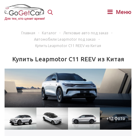
Меню
Для тех, кто ценит время!
Главная
-
Каталог
-
Легковые авто под заказ
-
Автомобили Leapmotor под заказ
-
Купить Leapmotor C11 REEV из Китая
Купить Leapmotor C11 REEV из Китая
+12 фото