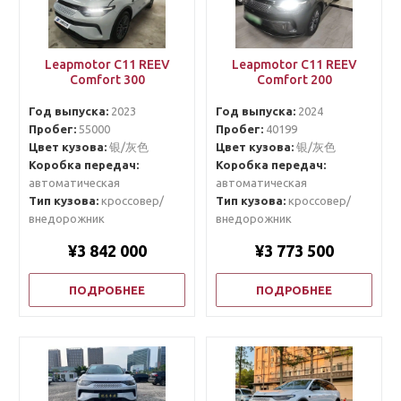
Leapmotor C11 REEV
Leapmotor C11 REEV
Comfort 300
Comfort 200
Год выпуска:
2023
Год выпуска:
2024
Пробег:
55000
Пробег:
40199
Цвет кузова:
银/灰色
Цвет кузова:
银/灰色
Коробка передач:
Коробка передач:
автоматическая
автоматическая
Тип кузова:
кроссовер/
Тип кузова:
кроссовер/
внедорожник
внедорожник
¥3 842 000
¥3 773 500
ПОДРОБНЕЕ
ПОДРОБНЕЕ