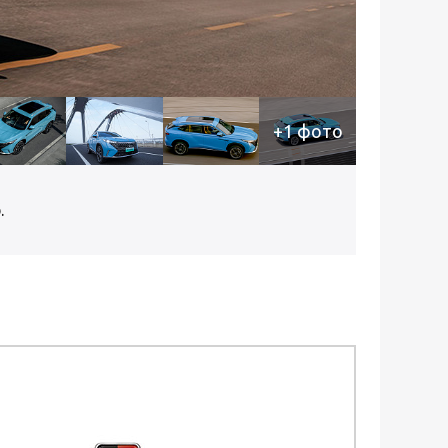
+1 фото
.