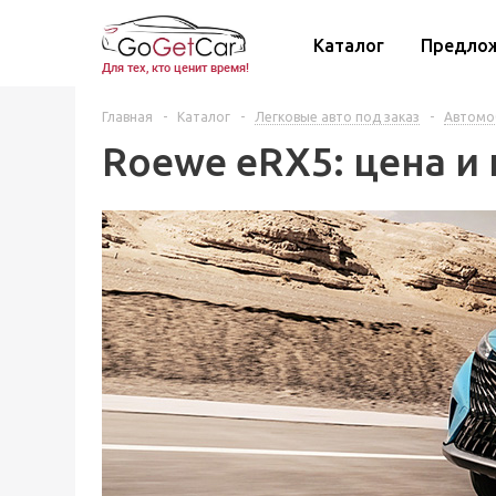
Каталог
Предло
Для тех, кто ценит время!
Главная
-
Каталог
-
Легковые авто под заказ
-
Автомо
Roewe eRX5: цена и