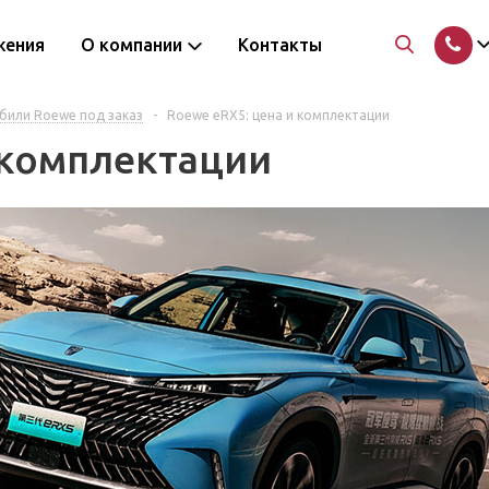
жения
О компании
Контакты
били Roewe под заказ
-
Roewe eRX5: цена и комплектации
 комплектации