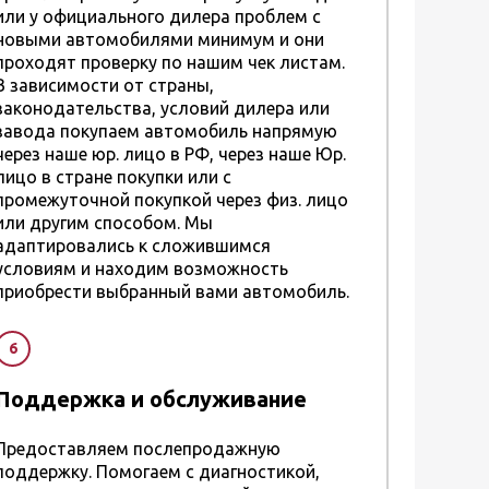
или у официального дилера проблем с
новыми автомобилями минимум и они
проходят проверку по нашим чек листам.
В зависимости от страны,
законодательства, условий дилера или
завода покупаем автомобиль напрямую
через наше юр. лицо в РФ, через наше Юр.
лицо в стране покупки или с
промежуточной покупкой через физ. лицо
или другим способом. Мы
адаптировались к сложившимся
условиям и находим возможность
приобрести выбранный вами автомобиль.
6
Поддержка и обслуживание
Предоставляем послепродажную
поддержку. Помогаем с диагностикой,