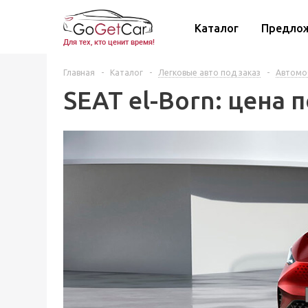
Каталог
Предло
Для тех, кто ценит время!
Главная
-
Каталог
-
Легковые авто под заказ
-
Автомоб
SEAT el-Born: цена 