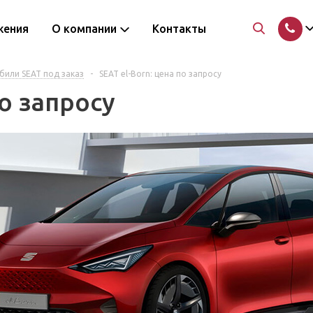
жения
О компании
Контакты
или SEAT под заказ
-
SEAT el-Born: цена по запросу
по запросу