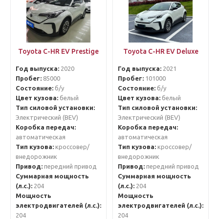
Toyota C-HR EV Prestige
Toyota C-HR EV Deluxe
Год выпуска:
2020
Год выпуска:
2021
Пробег:
85000
Пробег:
101000
Состояние:
б/у
Состояние:
б/у
Цвет кузова:
белый
Цвет кузова:
белый
Тип силовой установки:
Тип силовой установки:
Электрический (BEV)
Электрический (BEV)
Коробка передач:
Коробка передач:
автоматическая
автоматическая
Тип кузова:
кроссовер/
Тип кузова:
кроссовер/
внедорожник
внедорожник
Привод:
передний привод
Привод:
передний привод
Суммарная мощность
Суммарная мощность
(л.с.):
204
(л.с.):
204
Мощность
Мощность
электродвигателей (л.с.):
электродвигателей (л.с.):
204
204