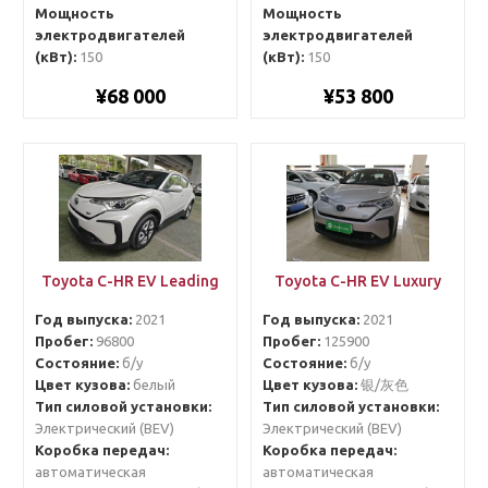
Мощность
Мощность
электродвигателей
электродвигателей
(кВт):
150
(кВт):
150
¥68 000
¥53 800
Toyota C-HR EV Leading
Toyota C-HR EV Luxury
Год выпуска:
2021
Год выпуска:
2021
Пробег:
96800
Пробег:
125900
Состояние:
б/у
Состояние:
б/у
Цвет кузова:
белый
Цвет кузова:
银/灰色
Тип силовой установки:
Тип силовой установки:
Электрический (BEV)
Электрический (BEV)
Коробка передач:
Коробка передач:
автоматическая
автоматическая