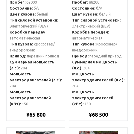
Пробег:
62000
Пробег:
88200
Состояние:
б/у
Состояние:
б/у
Цвет кузова:
белый
Цвет кузова:
белый
Тип силовой установки:
Тип силовой установки:
Электрический (BEV)
Электрический (BEV)
Коробка передач:
Коробка передач:
автоматическая
автоматическая
Тип кузова:
кроссовер/
Тип кузова:
кроссовер/
внедорожник
внедорожник
Привод:
передний привод
Привод:
передний привод
Суммарная мощность
Суммарная мощность
(л.с.):
204
(л.с.):
204
Мощность
Мощность
электродвигателей (л.с.):
электродвигателей (л.с.):
204
204
Мощность
Мощность
электродвигателей
электродвигателей
(кВт):
150
(кВт):
150
¥65 800
¥68 500