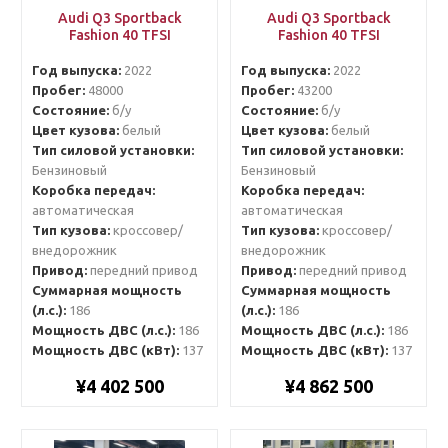
Audi Q3 Sportback
Audi Q3 Sportback
Fashion 40 TFSI
Fashion 40 TFSI
Год выпуска:
2022
Год выпуска:
2022
Пробег:
48000
Пробег:
43200
Состояние:
б/у
Состояние:
б/у
Цвет кузова:
белый
Цвет кузова:
белый
Тип силовой установки:
Тип силовой установки:
Бензиновый
Бензиновый
Коробка передач:
Коробка передач:
автоматическая
автоматическая
Тип кузова:
кроссовер/
Тип кузова:
кроссовер/
внедорожник
внедорожник
Привод:
передний привод
Привод:
передний привод
Суммарная мощность
Суммарная мощность
(л.с.):
186
(л.с.):
186
Мощность ДВС (л.с.):
186
Мощность ДВС (л.с.):
186
Мощность ДВС (кВт):
137
Мощность ДВС (кВт):
137
¥4 402 500
¥4 862 500