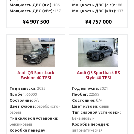
Мощность ДВС (л.с.):
186
Мощность ДВС (л.с.):
186
Мощность ДВС (кВт):
137
Мощность ДВС (кВт):
137
¥4 907 500
¥4 757 000
Audi Q3 Sportback
Audi Q3 Sportback RS
Fashion 40 TFSI
Style 40 TFSI
Год выпуска:
2023
Год выпуска:
2021
Пробег:
66000
Пробег:
22599
Состояние:
б/у
Состояние:
б/у
Цвет кузова:
серебристо-
Цвет кузова:
синий
серый
Тип силовой установки:
Тип силовой установки:
Бензиновый
Бензиновый
Коробка передач:
Коробка передач:
автоматическая