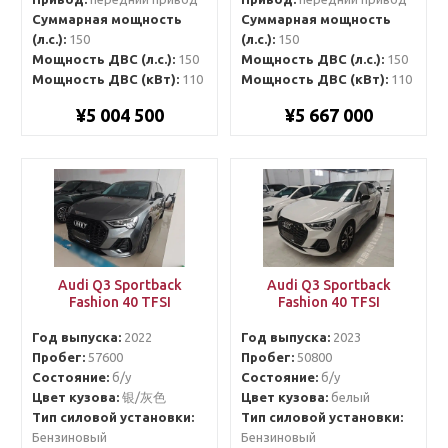
Суммарная мощность
Суммарная мощность
(л.с.):
150
(л.с.):
150
Мощность ДВС (л.с.):
150
Мощность ДВС (л.с.):
150
Мощность ДВС (кВт):
110
Мощность ДВС (кВт):
110
¥5 004 500
¥5 667 000
Audi Q3 Sportback
Audi Q3 Sportback
Fashion 40 TFSI
Fashion 40 TFSI
Год выпуска:
2022
Год выпуска:
2023
Пробег:
57600
Пробег:
50800
Состояние:
б/у
Состояние:
б/у
Цвет кузова:
银/灰色
Цвет кузова:
белый
Тип силовой установки:
Тип силовой установки:
Бензиновый
Бензиновый