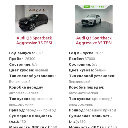
Audi Q3 Sportback
Audi Q3 Sportback
Aggressive 35 TFSI
Aggressive 35 TFSI
Год выпуска:
2023
Год выпуска:
2022
Пробег:
26300
Пробег:
37000
Состояние:
б/у
Состояние:
б/у
Цвет кузова:
черный
Цвет кузова:
белый
Тип силовой установки:
Тип силовой установки:
Бензиновый
Бензиновый
Коробка передач:
Коробка передач:
автоматическая
автоматическая
Тип кузова:
кроссовер/
Тип кузова:
кроссовер/
внедорожник
внедорожник
Привод:
передний привод
Привод:
передний привод
Суммарная мощность
Суммарная мощность
(л.с.):
150
(л.с.):
150
Мощность ДВС (л.с.):
150
Мощность ДВС (л.с.):
150