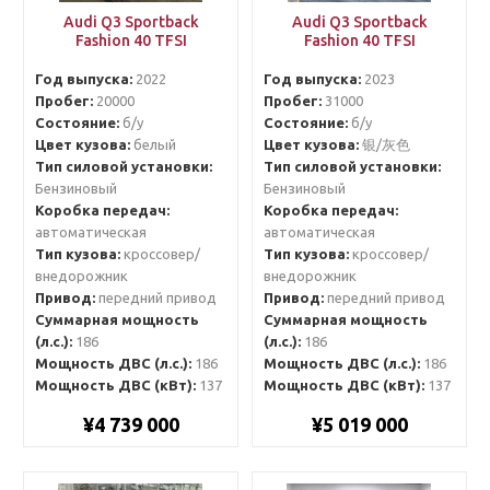
Audi Q3 Sportback
Audi Q3 Sportback
Fashion 40 TFSI
Fashion 40 TFSI
Год выпуска:
2022
Год выпуска:
2023
Пробег:
20000
Пробег:
31000
Состояние:
б/у
Состояние:
б/у
Цвет кузова:
белый
Цвет кузова:
银/灰色
Тип силовой установки:
Тип силовой установки:
Бензиновый
Бензиновый
Коробка передач:
Коробка передач:
автоматическая
автоматическая
Тип кузова:
кроссовер/
Тип кузова:
кроссовер/
внедорожник
внедорожник
Привод:
передний привод
Привод:
передний привод
Суммарная мощность
Суммарная мощность
(л.с.):
186
(л.с.):
186
Мощность ДВС (л.с.):
186
Мощность ДВС (л.с.):
186
Мощность ДВС (кВт):
137
Мощность ДВС (кВт):
137
¥4 739 000
¥5 019 000