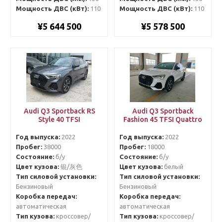
Мощность ДВС (кВт):
110
Мощность ДВС (кВт):
110
¥5 644 500
¥5 578 500
Audi Q3 Sportback RS
Audi Q3 Sportback
Style 40 TFSI
Fashion 45 TFSI Quattro
Год выпуска:
2022
Год выпуска:
2022
Пробег:
38000
Пробег:
18000
Состояние:
б/у
Состояние:
б/у
Цвет кузова:
银/灰色
Цвет кузова:
белый
Тип силовой установки:
Тип силовой установки:
Бензиновый
Бензиновый
Коробка передач:
Коробка передач:
автоматическая
автоматическая
Тип кузова:
кроссовер/
Тип кузова:
кроссовер/