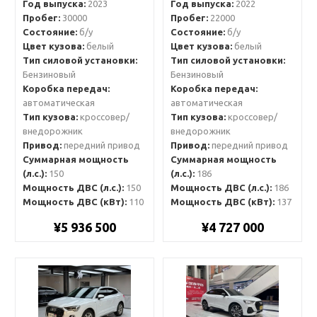
Год выпуска:
2023
Год выпуска:
2022
Пробег:
30000
Пробег:
22000
Состояние:
б/у
Состояние:
б/у
Цвет кузова:
белый
Цвет кузова:
белый
Тип силовой установки:
Тип силовой установки:
Бензиновый
Бензиновый
Коробка передач:
Коробка передач:
автоматическая
автоматическая
Тип кузова:
кроссовер/
Тип кузова:
кроссовер/
внедорожник
внедорожник
Привод:
передний привод
Привод:
передний привод
Суммарная мощность
Суммарная мощность
(л.с.):
150
(л.с.):
186
Мощность ДВС (л.с.):
150
Мощность ДВС (л.с.):
186
Мощность ДВС (кВт):
110
Мощность ДВС (кВт):
137
¥5 936 500
¥4 727 000