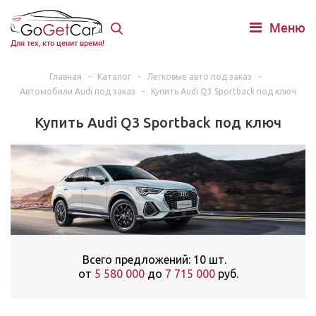
Меню
Для тех, кто ценит время!
Главная
-
Каталог
-
Легковые авто под заказ
-
Автомобили Audi под заказ
-
Купить Audi Q3 Sportback под ключ
Купить Audi Q3 Sportback под ключ
Всего предложений: 10 шт.
от
5 580 000
до
7 715 000
руб.