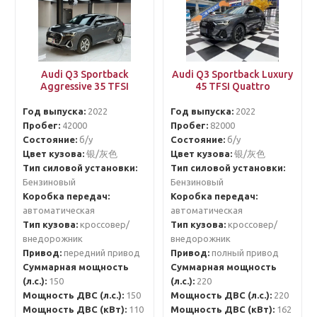
Audi Q3 Sportback
Audi Q3 Sportback Luxury
Aggressive 35 TFSI
45 TFSI Quattro
Год выпуска:
2022
Год выпуска:
2022
Пробег:
42000
Пробег:
82000
Состояние:
б/у
Состояние:
б/у
Цвет кузова:
银/灰色
Цвет кузова:
银/灰色
Тип силовой установки:
Тип силовой установки:
Бензиновый
Бензиновый
Коробка передач:
Коробка передач:
автоматическая
автоматическая
Тип кузова:
кроссовер/
Тип кузова:
кроссовер/
внедорожник
внедорожник
Привод:
передний привод
Привод:
полный привод
Суммарная мощность
Суммарная мощность
(л.с.):
150
(л.с.):
220
Мощность ДВС (л.с.):
150
Мощность ДВС (л.с.):
220
Мощность ДВС (кВт):
110
Мощность ДВС (кВт):
162