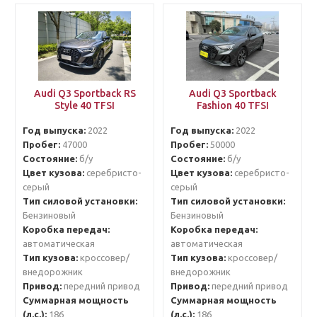
Audi Q3 Sportback RS
Audi Q3 Sportback
Style 40 TFSI
Fashion 40 TFSI
Год выпуска:
2022
Год выпуска:
2022
Пробег:
47000
Пробег:
50000
Состояние:
б/у
Состояние:
б/у
Цвет кузова:
серебристо-
Цвет кузова:
серебристо-
серый
серый
Тип силовой установки:
Тип силовой установки:
Бензиновый
Бензиновый
Коробка передач:
Коробка передач:
автоматическая
автоматическая
Тип кузова:
кроссовер/
Тип кузова:
кроссовер/
внедорожник
внедорожник
Привод:
передний привод
Привод:
передний привод
Суммарная мощность
Суммарная мощность
(л.с.):
186
(л.с.):
186