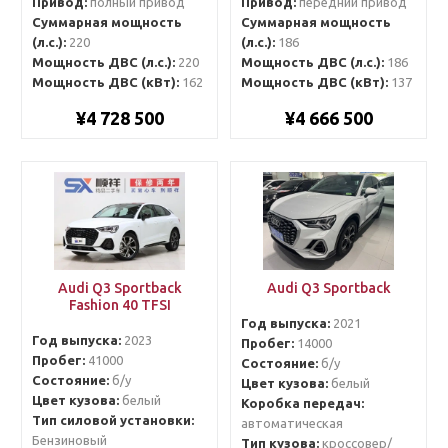
Привод:
полный привод
Привод:
передний привод
Суммарная мощность
Суммарная мощность
(л.с.):
220
(л.с.):
186
Мощность ДВС (л.с.):
220
Мощность ДВС (л.с.):
186
Мощность ДВС (кВт):
162
Мощность ДВС (кВт):
137
¥4 728 500
¥4 666 500
Audi Q3 Sportback
Audi Q3 Sportback
Fashion 40 TFSI
Год выпуска:
2021
Год выпуска:
2023
Пробег:
14000
Пробег:
41000
Состояние:
б/у
Состояние:
б/у
Цвет кузова:
белый
Цвет кузова:
белый
Коробка передач:
Тип силовой установки:
автоматическая
Бензиновый
Тип кузова:
кроссовер/