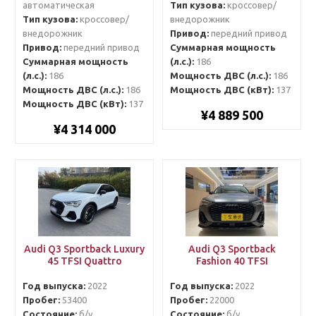
автоматическая
Тип кузова:
кроссовер/
Тип кузова:
кроссовер/
внедорожник
внедорожник
Привод:
передний привод
Привод:
передний привод
Суммарная мощность
Суммарная мощность
(л.с.):
186
(л.с.):
186
Мощность ДВС (л.с.):
186
Мощность ДВС (л.с.):
186
Мощность ДВС (кВт):
137
Мощность ДВС (кВт):
137
¥4 889 500
¥4 314 000
Audi Q3 Sportback Luxury
Audi Q3 Sportback
45 TFSI Quattro
Fashion 40 TFSI
Год выпуска:
2022
Год выпуска:
2022
Пробег:
53400
Пробег:
22000
Состояние:
б/у
Состояние:
б/у