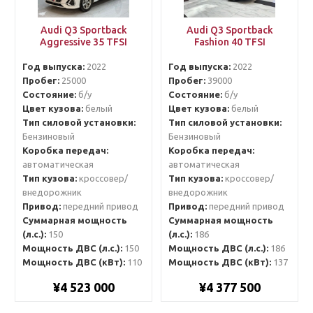
Audi Q3 Sportback
Audi Q3 Sportback
Aggressive 35 TFSI
Fashion 40 TFSI
Год выпуска:
2022
Год выпуска:
2022
Пробег:
25000
Пробег:
39000
Состояние:
б/у
Состояние:
б/у
Цвет кузова:
белый
Цвет кузова:
белый
Тип силовой установки:
Тип силовой установки:
Бензиновый
Бензиновый
Коробка передач:
Коробка передач:
автоматическая
автоматическая
Тип кузова:
кроссовер/
Тип кузова:
кроссовер/
внедорожник
внедорожник
Привод:
передний привод
Привод:
передний привод
Суммарная мощность
Суммарная мощность
(л.с.):
150
(л.с.):
186
Мощность ДВС (л.с.):
150
Мощность ДВС (л.с.):
186
Мощность ДВС (кВт):
110
Мощность ДВС (кВт):
137
¥4 523 000
¥4 377 500