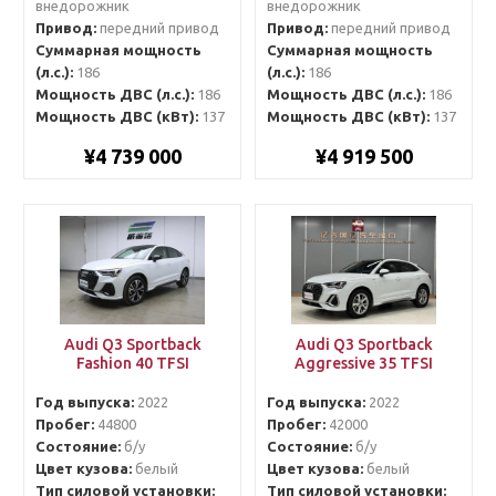
внедорожник
внедорожник
Привод:
передний привод
Привод:
передний привод
Суммарная мощность
Суммарная мощность
(л.с.):
186
(л.с.):
186
Мощность ДВС (л.с.):
186
Мощность ДВС (л.с.):
186
Мощность ДВС (кВт):
137
Мощность ДВС (кВт):
137
¥4 739 000
¥4 919 500
Audi Q3 Sportback
Audi Q3 Sportback
Fashion 40 TFSI
Aggressive 35 TFSI
Год выпуска:
2022
Год выпуска:
2022
Пробег:
44800
Пробег:
42000
Состояние:
б/у
Состояние:
б/у
Цвет кузова:
белый
Цвет кузова:
белый
Тип силовой установки:
Тип силовой установки: