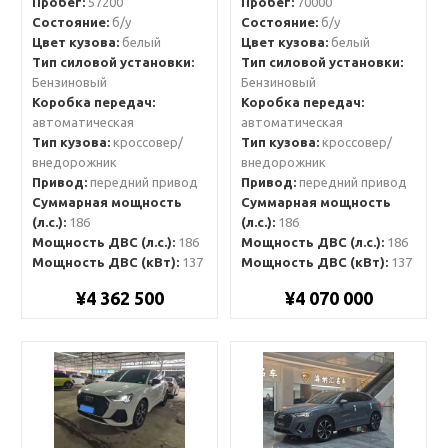
Пробег:
57200
Пробег:
70000
Состояние:
б/у
Состояние:
б/у
Цвет кузова:
белый
Цвет кузова:
белый
Тип силовой установки:
Тип силовой установки:
Бензиновый
Бензиновый
Коробка передач:
Коробка передач:
автоматическая
автоматическая
Тип кузова:
кроссовер/
Тип кузова:
кроссовер/
внедорожник
внедорожник
Привод:
передний привод
Привод:
передний привод
Суммарная мощность
Суммарная мощность
(л.с.):
186
(л.с.):
186
Мощность ДВС (л.с.):
186
Мощность ДВС (л.с.):
186
Мощность ДВС (кВт):
137
Мощность ДВС (кВт):
137
¥4 362 500
¥4 070 000