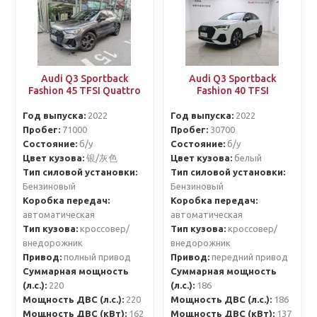
Audi Q3 Sportback
Audi Q3 Sportback
Fashion 45 TFSI Quattro
Fashion 40 TFSI
Год выпуска:
2022
Год выпуска:
2022
Пробег:
71000
Пробег:
30700
Состояние:
б/у
Состояние:
б/у
Цвет кузова:
银/灰色
Цвет кузова:
белый
Тип силовой установки:
Тип силовой установки:
Бензиновый
Бензиновый
Коробка передач:
Коробка передач:
автоматическая
автоматическая
Тип кузова:
кроссовер/
Тип кузова:
кроссовер/
внедорожник
внедорожник
Привод:
полный привод
Привод:
передний привод
Суммарная мощность
Суммарная мощность
(л.с.):
220
(л.с.):
186
Мощность ДВС (л.с.):
220
Мощность ДВС (л.с.):
186
Мощность ДВС (кВт):
162
Мощность ДВС (кВт):
137