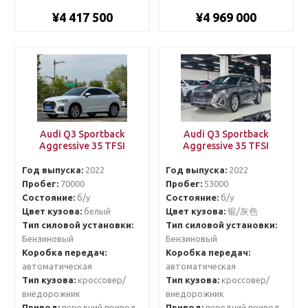
¥4 417 500
¥4 969 000
Audi Q3 Sportback
Audi Q3 Sportback
Aggressive 35 TFSI
Aggressive 35 TFSI
Год выпуска:
2022
Год выпуска:
2022
Пробег:
70000
Пробег:
53000
Состояние:
б/у
Состояние:
б/у
Цвет кузова:
белый
Цвет кузова:
银/灰色
Тип силовой установки:
Тип силовой установки:
Бензиновый
Бензиновый
Коробка передач:
Коробка передач:
автоматическая
автоматическая
Тип кузова:
кроссовер/
Тип кузова:
кроссовер/
внедорожник
внедорожник
Привод:
передний привод
Привод:
передний привод