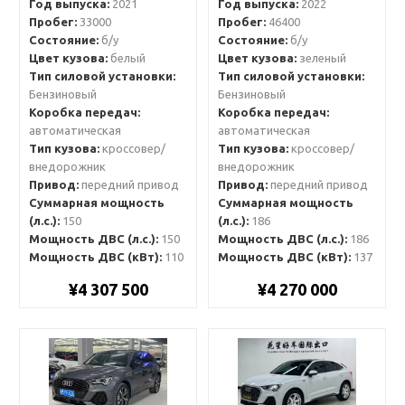
Год выпуска:
2021
Год выпуска:
2022
Пробег:
33000
Пробег:
46400
Состояние:
б/у
Состояние:
б/у
Цвет кузова:
белый
Цвет кузова:
зеленый
Тип силовой установки:
Тип силовой установки:
Бензиновый
Бензиновый
Коробка передач:
Коробка передач:
автоматическая
автоматическая
Тип кузова:
кроссовер/
Тип кузова:
кроссовер/
внедорожник
внедорожник
Привод:
передний привод
Привод:
передний привод
Суммарная мощность
Суммарная мощность
(л.с.):
150
(л.с.):
186
Мощность ДВС (л.с.):
150
Мощность ДВС (л.с.):
186
Мощность ДВС (кВт):
110
Мощность ДВС (кВт):
137
¥4 307 500
¥4 270 000