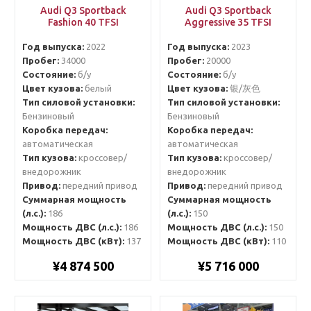
Audi Q3 Sportback
Audi Q3 Sportback
Fashion 40 TFSI
Aggressive 35 TFSI
Год выпуска:
2022
Год выпуска:
2023
Пробег:
34000
Пробег:
20000
Состояние:
б/у
Состояние:
б/у
Цвет кузова:
белый
Цвет кузова:
银/灰色
Тип силовой установки:
Тип силовой установки:
Бензиновый
Бензиновый
Коробка передач:
Коробка передач:
автоматическая
автоматическая
Тип кузова:
кроссовер/
Тип кузова:
кроссовер/
внедорожник
внедорожник
Привод:
передний привод
Привод:
передний привод
Суммарная мощность
Суммарная мощность
(л.с.):
186
(л.с.):
150
Мощность ДВС (л.с.):
186
Мощность ДВС (л.с.):
150
Мощность ДВС (кВт):
137
Мощность ДВС (кВт):
110
¥4 874 500
¥5 716 000