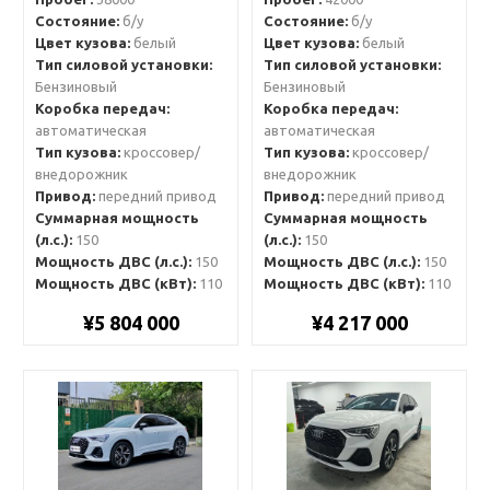
Состояние:
б/у
Состояние:
б/у
Цвет кузова:
белый
Цвет кузова:
белый
Тип силовой установки:
Тип силовой установки:
Бензиновый
Бензиновый
Коробка передач:
Коробка передач:
автоматическая
автоматическая
Тип кузова:
кроссовер/
Тип кузова:
кроссовер/
внедорожник
внедорожник
Привод:
передний привод
Привод:
передний привод
Суммарная мощность
Суммарная мощность
(л.с.):
150
(л.с.):
150
Мощность ДВС (л.с.):
150
Мощность ДВС (л.с.):
150
Мощность ДВС (кВт):
110
Мощность ДВС (кВт):
110
¥5 804 000
¥4 217 000