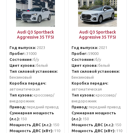
Audi Q3 Sportback
Audi Q3 Sportback
Aggressive 35 TFSI
Aggressive 35 TFSI
Год выпуска:
2023
Год выпуска:
2021
Пробег:
31000
Пробег:
59000
Состояние:
б/у
Состояние:
б/у
Цвет кузова:
белый
Цвет кузова:
белый
Тип силовой установки:
Тип силовой установки:
Бензиновый
Бензиновый
Коробка передач:
Коробка передач:
автоматическая
автоматическая
Тип кузова:
кроссовер/
Тип кузова:
кроссовер/
внедорожник
внедорожник
Привод:
передний привод
Привод:
передний привод
Суммарная мощность
Суммарная мощность
(л.с.):
150
(л.с.):
150
Мощность ДВС (л.с.):
150
Мощность ДВС (л.с.):
150
Мощность ДВС (кВт):
110
Мощность ДВС (кВт):
110