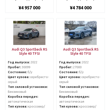
¥4 957 000
¥4 784 000
Audi Q3 Sportback RS
Audi Q3 Sportback RS
Style 40 TFSI
Style 40 TFSI
Год выпуска:
2022
Год выпуска:
2022
Пробег:
30099
Пробег:
27000
Состояние:
б/у
Состояние:
б/у
Цвет кузова:
серебристо-
Цвет кузова:
серебристо-
серый
серый
Тип силовой установки:
Тип силовой установки:
Бензиновый
Бензиновый
Коробка передач:
Коробка передач:
автоматическая
автоматическая
Тип кузова:
кроссовер/
Тип кузова:
кроссовер/