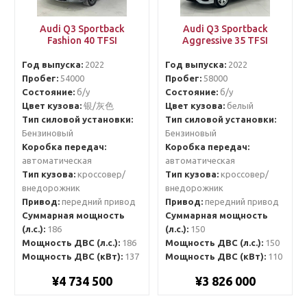
Audi Q3 Sportback
Audi Q3 Sportback
Fashion 40 TFSI
Aggressive 35 TFSI
Год выпуска:
2022
Год выпуска:
2022
Пробег:
54000
Пробег:
58000
Состояние:
б/у
Состояние:
б/у
Цвет кузова:
银/灰色
Цвет кузова:
белый
Тип силовой установки:
Тип силовой установки:
Бензиновый
Бензиновый
Коробка передач:
Коробка передач:
автоматическая
автоматическая
Тип кузова:
кроссовер/
Тип кузова:
кроссовер/
внедорожник
внедорожник
Привод:
передний привод
Привод:
передний привод
Суммарная мощность
Суммарная мощность
(л.с.):
186
(л.с.):
150
Мощность ДВС (л.с.):
186
Мощность ДВС (л.с.):
150
Мощность ДВС (кВт):
137
Мощность ДВС (кВт):
110
¥4 734 500
¥3 826 000