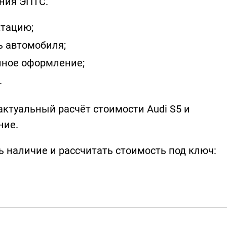
ния ЭПТС.
тацию;
ь автомобиля;
нное оформление;
.
 актуальный расчёт стоимости Audi S5 и
ние.
ь наличие и рассчитать стоимость под ключ: