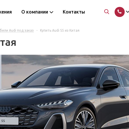
жения
О компании
Контакты
или Audi под заказ
-
Купить Audi S5 из Китая
итая