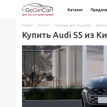
Каталог
Предло
Для тех, кто ценит время!
Главная
-
Каталог
-
Легковые авто под заказ
-
Автомоб
Купить Audi S5 из К