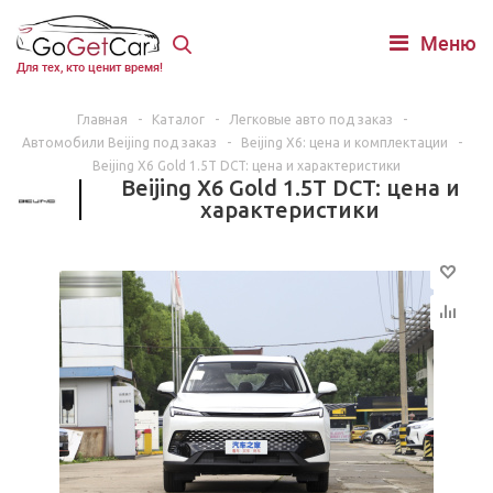
Меню
Для тех, кто ценит время!
Главная
-
Каталог
-
Легковые авто под заказ
-
Автомобили Beijing под заказ
-
Beijing X6: цена и комплектации
-
Beijing X6 Gold 1.5T DCT: цена и характеристики
Beijing X6 Gold 1.5T DCT: цена и
характеристики