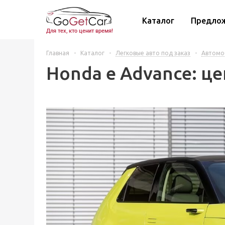
Каталог
Предло
Для тех, кто ценит время!
Главная
-
Каталог
-
Легковые авто под заказ
-
Автомо
Honda e Advance: це