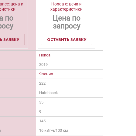
ance: цена и
Honda e: цена и
ристики
характеристики
а по
Цена по
росу
запросу
Ь ЗАЯВКУ
ОСТАВИТЬ ЗАЯВКУ
Honda
2019
Япония
222
Hatchback
35
9
145
м
16 кВт⋅ч/100 км