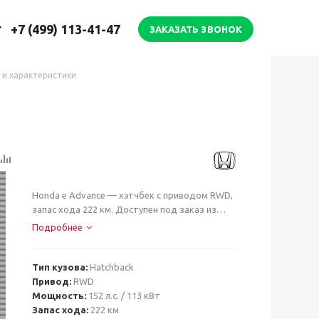
+7 (499) 113-41-47
ЗАКАЗАТЬ ЗВОНОК
а и характеристики
Honda e Advance — хэтчбек с приводом RWD,
запас хода 222 км. Доступен под заказ из
Китая, цена под ключ.
Подробнее
Тип кузова:
Hatchback
Привод:
RWD
Мощность:
152 л.с. / 113 кВт
Запас хода:
222 км