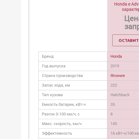
Honda e Adv
характе
Цен
зап
ОСТАВИТ
Бренд
Honda
Год выпуска
2019
Страна производства
Япония
Запас хода, км
222
Тип кузова
Hatchback
Емкость батареи, кВт⋅ч
35
Разгон 0-100 км/ч, c
8
Макс. скорость, км/ч
145
Эффективность
16 кВт⋅ч/100 к