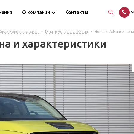
жения
О компании
Контакты
били Honda под заказ
-
Купить Honda e из Китая
-
Honda e Advance: цен
на и характеристики