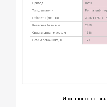
Привод
RWD
Тип двигателя
Permanent-mag
Габариты (ДxШxВ)
3886 x 1753 x 
Колесная база, мм
2489
Снаряженная масса, кг
1588
Объем багажника, л
171
Цвета кузова
-
Цвета салона
-
-
Или просто оставь