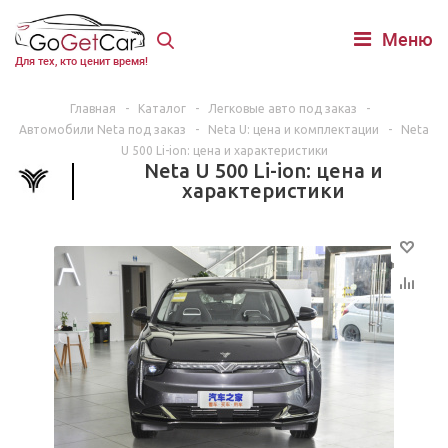
Меню
Для тех, кто ценит время!
Главная
-
Каталог
-
Легковые авто под заказ
-
Автомобили Neta под заказ
-
Neta U: цена и комплектации
-
Neta
U 500 Li-ion: цена и характеристики
Neta U 500 Li-ion: цена и
характеристики