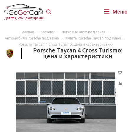
Меню
Для тех, кто ценит время!
Главная
-
Каталог
-
Легковые авто под заказ
-
Автомобили Porsche под заказ
-
Купить Porsche Taycan под ключ
-
Porsche Taycan 4 Cross Turismo: цена и характеристики
Porsche Taycan 4 Cross Turismo:
цена и характеристики