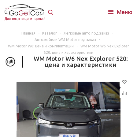
Меню
Для тех, кто ценит время!
Главная
-
Каталог
-
Легковые авто под заказ
-
Автомобили WM Motor под заказ
-
WM Motor W6: цена и комплектации
-
WM Motor W6 Nex Explorer
520: цена и характеристики
WM Motor W6 Nex Explorer 520:
цена и характеристики