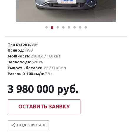
Тип кузова:
Suv
Привод:
FWD
Мощность:
218 л.с. / 160 кВт
Запас хода:
520 км
Ёмкость батареи:
66.231 кВт·ч
Разгон 0–100 км/ч:
7.9 с
3 980 000
руб.
ОСТАВИТЬ ЗАЯВКУ
ПОДЕЛИТЬСЯ