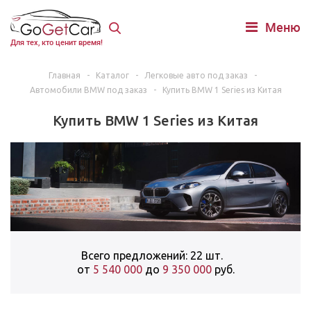
Меню
Для тех, кто ценит время!
Главная
-
Каталог
-
Легковые авто под заказ
-
Автомобили BMW под заказ
-
Купить BMW 1 Series из Китая
Купить BMW 1 Series из Китая
Всего предложений: 22 шт.
от
5 540 000
до
9 350 000
руб.