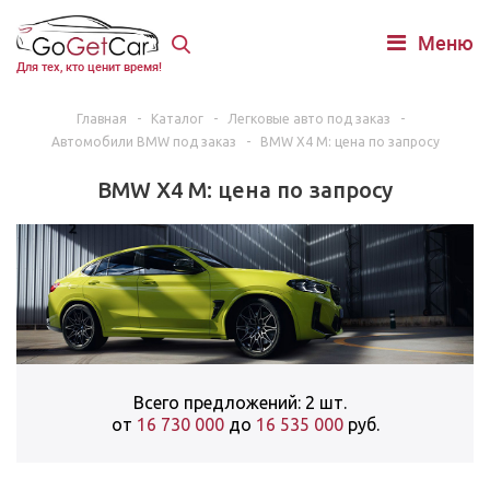
Меню
Для тех, кто ценит время!
Главная
-
Каталог
-
Легковые авто под заказ
-
Автомобили BMW под заказ
-
BMW X4 M: цена по запросу
BMW X4 M: цена по запросу
Всего предложений: 2 шт.
от
16 730 000
до
16 535 000
руб.