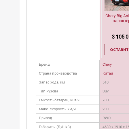
Chery Big An
характе
3 105 
ОСТАВИТ
Бренд
Chery
Страна производства
Китай
Запас хода, км
510
Тип кузова
Suv
Емкость батареи, кВт⋅ч
70.1
Макс. скорость, км/ч
200
Привод
RWD
Габариты (ДxШxВ)
4630 х 1910 х 