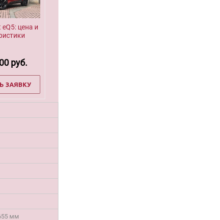
t eQ5: цена и
ристики
000
руб.
Ь ЗАЯВКУ
1655 мм