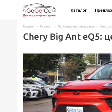
Каталог
Предло
Для тех, кто ценит время!
Главная
-
Каталог
-
Легковые авто под заказ
-
Автомоб
Chery Big Ant eQ5: 