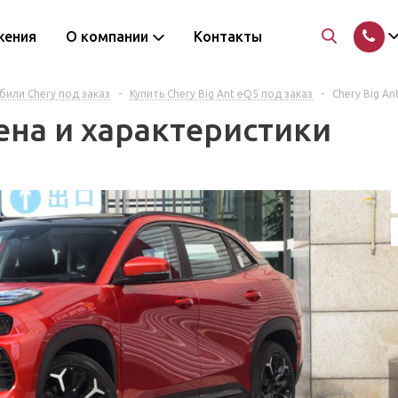
жения
О компании
Контакты
или Chery под заказ
-
Купить Chery Big Ant eQ5 под заказ
-
Chery Big An
цена и характеристики