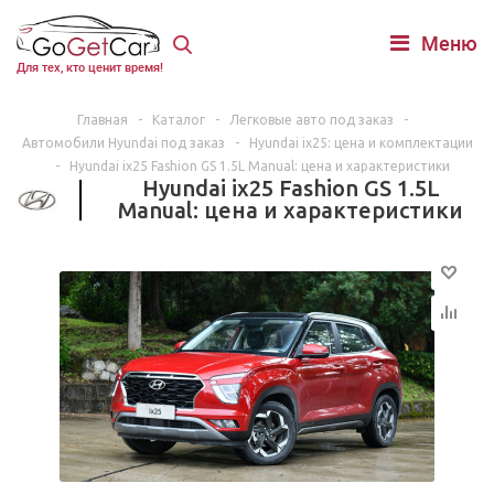
Меню
Для тех, кто ценит время!
Главная
-
Каталог
-
Легковые авто под заказ
-
Автомобили Hyundai под заказ
-
Hyundai ix25: цена и комплектации
-
Hyundai ix25 Fashion GS 1.5L Manual: цена и характеристики
Hyundai ix25 Fashion GS 1.5L
Manual: цена и характеристики