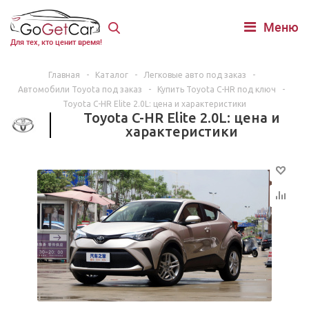
Меню
Для тех, кто ценит время!
Главная
-
Каталог
-
Легковые авто под заказ
-
Автомобили Toyota под заказ
-
Купить Toyota C-HR под ключ
-
Toyota C-HR Elite 2.0L: цена и характеристики
Toyota C-HR Elite 2.0L: цена и
характеристики