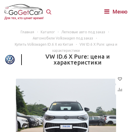
Меню
Для тех, кто ценит время!
Главная
-
Каталог
-
Легковые авто под заказ
-
Автомобили Volkswagen под заказ
-
Купить Volkswagen ID.6 X из Китая
-
VW ID.6 X Pure: цена и
характеристики
VW ID.6 X Pure: цена и
характеристики