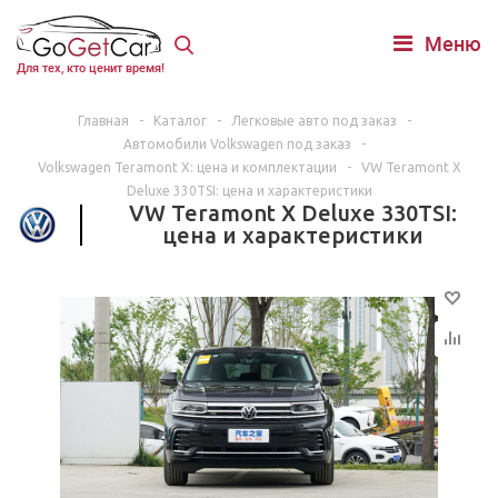
Меню
Для тех, кто ценит время!
Главная
-
Каталог
-
Легковые авто под заказ
-
Автомобили Volkswagen под заказ
-
Volkswagen Teramont X: цена и комплектации
-
VW Teramont X
Deluxe 330TSI: цена и характеристики
VW Teramont X Deluxe 330TSI:
цена и характеристики