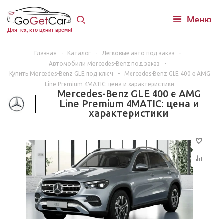
Меню
Для тех, кто ценит время!
Главная
-
Каталог
-
Легковые авто под заказ
-
Автомобили Mercedes-Benz под заказ
-
Купить Mercedes-Benz GLE под ключ
-
Mercedes-Benz GLE 400 e AMG
Line Premium 4MATIC: цена и характеристики
Mercedes-Benz GLE 400 e AMG
Line Premium 4MATIC: цена и
характеристики